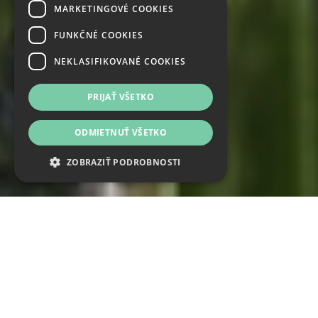
MARKETINGOVÉ COOKIES
FUNKČNÉ COOKIES
NEKLASIFIKOVANÉ COOKIES
PRIJAŤ VŠETKO
ODMIETNUŤ VŠETKO
ZOBRAZIŤ PODROBNOSTI
Nevyhnutne potrebné cookies
Analytické cookies
Marketingové cookies
Funkčné cookies
Novinky z nášho facebooku
Neklasifikované cookies
Nevyhnutne potrebné súbory cookie
umožňujú základné funkcie webovej lokality,