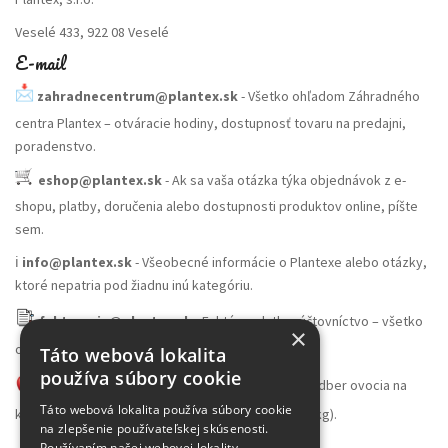
Veselé 433, 922 08 Veselé
E-mail
zahradnecentrum@plantex.sk
- Všetko ohľadom Záhradného
centra Plantex – otváracie hodiny, dostupnosť tovaru na predajni,
poradenstvo.
eshop@plantex.sk
- Ak sa vaša otázka týka objednávok z e-
shopu, platby, doručenia alebo dostupnosti produktov online, píšte
sem.
ℹ️
info@plantex.sk
- Všeobecné informácie o Plantexe alebo otázky,
ktoré nepatria pod žiadnu inú kategóriu.
fakturacia@plantex.sk
- Faktúry, platby, účtovníctvo – všetko
×
ohľadom financií smerujte sem.
Táto webová lokalita
používa súbory cookie
skladovocia@plantex.sk
- Veľkoobchodný odber ovocia na
Táto webová lokalita používa súbory cookie
konzumáciu alebo spracovanie (množstvo nad 100kg).
na zlepšenie používateľskej skúsenosti.
Používaním našej webovej lokality