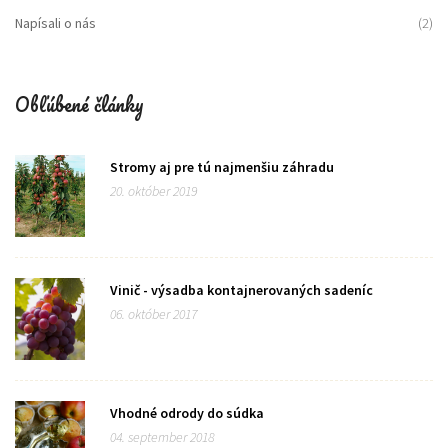
Napísali o nás
(2)
Obľúbené články
Stromy aj pre tú najmenšiu záhradu
20. október 2019
Vinič - výsadba kontajnerovaných sadeníc
06. október 2017
Vhodné odrody do súdka
04. september 2018