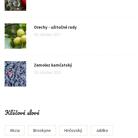
Orechy - užitočné rady
09. október 2017
Zemolez kamčatský
28. október 2018
Kľúčové slová
Akcia
Broskyne
Hričovský
Jablko