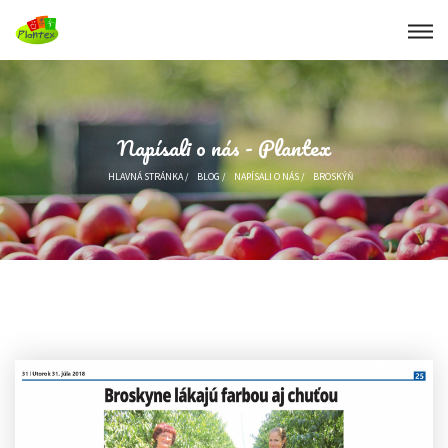
Napísali o nás - Plantex
HLAVNÁ STRÁNKA
/
BLOG
/
NAPÍSALI O NÁS
/
BROSKÝŇ