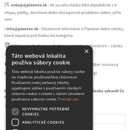
eshop@plantex.sk
- Ak sa vaša otázka týka objednávok z e-
shopu, platby, doručenia alebo dostupnosti produktov online, píšte
sem.
ℹ️
info@plantex.sk
- Všeobecné informácie o Plantexe alebo otázky,
ktoré nepatria pod žiadnu inú kategóriu.
fakturacia@plantex.sk
- Faktúry, platby, účtovníctvo – všetko
×
ohľadom financií smerujte sem.
Táto webová lokalita
používa súbory cookie
skladovocia@plantex.sk
- Veľkoobchodný odber ovocia na
Táto webová lokalita používa súbory cookie
konzumáciu alebo spracovanie (množstvo nad 100kg).
na zlepšenie používateľskej skúsenosti.
Používaním našej webovej lokality
vyjadrujete súhlas s používaním všetkých
Napíšte na správny e-mail, aby sme vašu požiadavku vybavili čo
súborov cookie v súlade s našimi zásadami
najrýchlejšie
používania súborov cookie.
Prečítať viac
Záhradné centrum Plantex
NEVYHNUTNE POTREBNÉ
COOKIES
Pondelok
09.00 – 17.30h
ANALYTICKÉ COOKIES
Utorok
09.00 – 17.30h