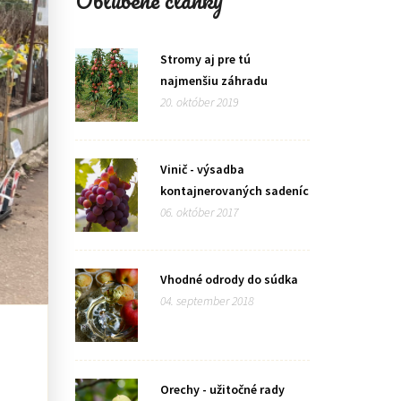
Obľúbené články
Stromy aj pre tú
najmenšiu záhradu
20. október 2019
Vinič - výsadba
kontajnerovaných sadeníc
06. október 2017
Vhodné odrody do súdka
04. september 2018
Orechy - užitočné rady