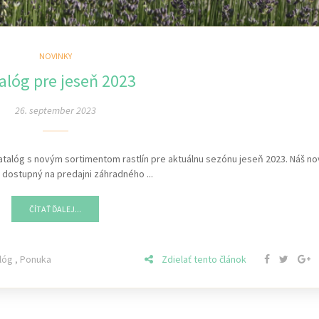
NOVINKY
alóg pre jeseň 2023
26. september 2023
s katalóg s novým sortimentom rastlín pre aktuálnu sezónu jeseň 2023. Náš n
e dostupný na predajni záhradného ...
ČÍTAŤ ĎALEJ...
lóg
,
Ponuka
Zdielať tento článok