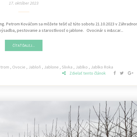
17. október 2023
Ing. Petrom Kováčom sa môžete tešiť už túto sobotu 21.10.2023 v Záhradn
sadba, pestovanie a starostlivosť o jablone. Ovocinár s in&scar...
ČÍTAŤ ĎALEJ...
Strom
,
Ovocie
,
Jabloň
,
Jablone
,
Slivka
,
Jablko
,
Jablko Roka
Zdielať tento článok