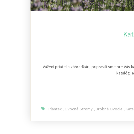
Kat
Vážení priatelia záhradkári, pripravili sme pre Vá
katalóg j
Plantex
,
Ovocné Stromy
,
Drobné Ovocie
,
Kata