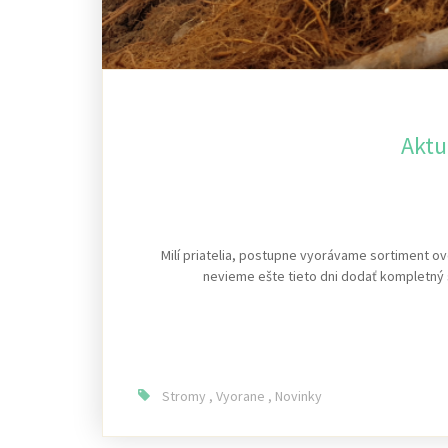
Aktu
Milí priatelia, postupne vyorávame sortiment o
nevieme ešte tieto dni dodať kompletný s
Stromy
,
Vyorane
,
Novinky