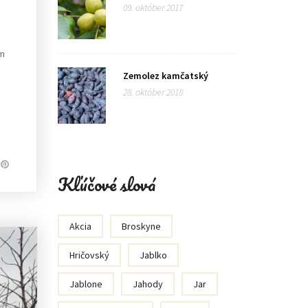
09. október 2017
om
Zemolez kamčatský
28. október 2018
Kľúčové slová
Akcia
Broskyne
Hričovský
Jablko
Jablone
Jahody
Jar