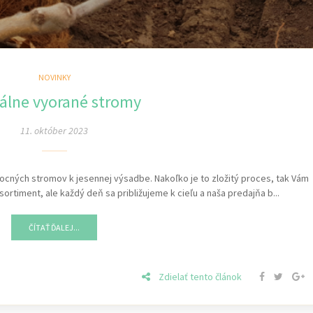
NOVINKY
álne vyorané stromy
11. október 2023
vocných stromov k jesennej výsadbe. Nakoľko je to zložitý proces, tak Vám
ortiment, ale každý deň sa približujeme k cieľu a naša predajňa b...
ČÍTAŤ ĎALEJ...
Zdielať tento článok