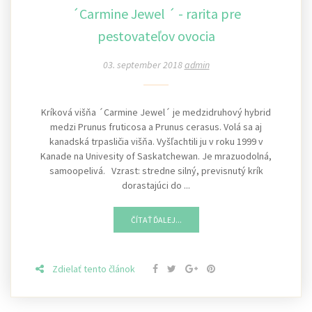
´Carmine Jewel ´ - rarita pre
pestovateľov ovocia
03. september 2018
admin
Kríková višňa ´Carmine Jewel´ je medzidruhový hybrid
medzi Prunus fruticosa a Prunus cerasus. Volá sa aj
kanadská trpasličia višňa. Vyšľachtili ju v roku 1999 v
Kanade na Univesity of Saskatchewan. Je mrazuodolná,
samoopelivá. Vzrast: stredne silný, previsnutý krík
dorastajúci do ...
ČÍTAŤ ĎALEJ...
Zdielať tento článok