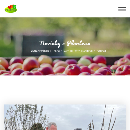
Novinky z Plantexu
HLAVNÁ STRÁNKA
/
BLOG
/
AKTUALITY Z PLANTEXU
/
STROM