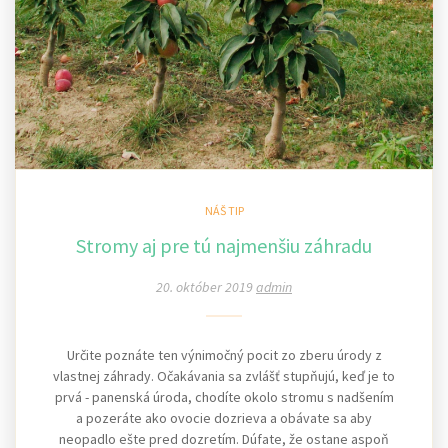
NÁŠ TIP
Stromy aj pre tú najmenšiu záhradu
20. október 2019
admin
Určite poznáte ten výnimočný pocit zo zberu úrody z
vlastnej záhrady. Očakávania sa zvlášť stupňujú, keď je to
prvá - panenská úroda, chodíte okolo stromu s nadšením
a pozeráte ako ovocie dozrieva a obávate sa aby
neopadlo ešte pred dozretím. Dúfate, že ostane aspoň