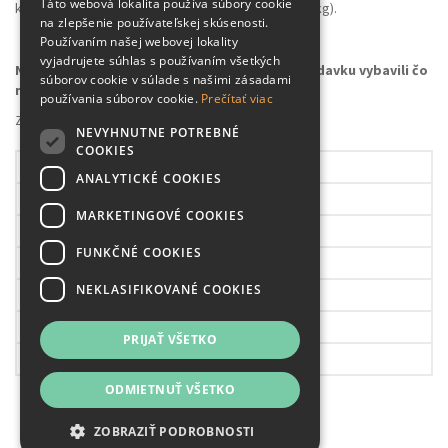
Táto webová lokalita používa súbory cookie
konzumáciu alebo spracovanie (množstvo nad 100kg).
na zlepšenie používateľskej skúsenosti.
Používaním našej webovej lokality
vyjadrujete súhlas s používaním všetkých
Napíšte na správny e-mail, aby sme vašu požiadavku vybavili čo
súborov cookie v súlade s našimi zásadami
najrýchlejšie
používania súborov cookie.
Prečítať viac
Záhradné centrum Plantex
NEVYHNUTNE POTREBNÉ
COOKIES
Pondelok
09.00 – 17.30h
ANALYTICKÉ COOKIES
Utorok
09.00 – 17.30h
MARKETINGOVÉ COOKIES
Streda
09.00 – 17.30h
FUNKČNÉ COOKIES
Štvrtok
09.00 – 17.30h
NEKLASIFIKOVANÉ COOKIES
Piatok
08.00 – 17.30h
Sobota
08.00 – 17.30h
PRIJAŤ VŠETKO
Nedeľa
ZATVORENÉ!
ODMIETNUŤ VŠETKO
ZOBRAZIŤ PODROBNOSTI