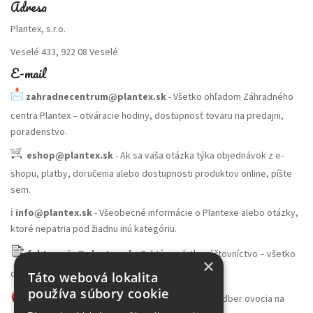
Adresa
Plantex, s.r.o.
Veselé 433, 922 08 Veselé
E-mail
zahradnecentrum@plantex.sk
- Všetko ohľadom Záhradného
centra Plantex – otváracie hodiny, dostupnosť tovaru na predajni,
poradenstvo.
eshop@plantex.sk
- Ak sa vaša otázka týka objednávok z e-
shopu, platby, doručenia alebo dostupnosti produktov online, píšte
sem.
ℹ️
info@plantex.sk
- Všeobecné informácie o Plantexe alebo otázky,
ktoré nepatria pod žiadnu inú kategóriu.
fakturacia@plantex.sk
- Faktúry, platby, účtovníctvo – všetko
×
ohľadom financií smerujte sem.
Táto webová lokalita
používa súbory cookie
skladovocia@plantex.sk
- Veľkoobchodný odber ovocia na