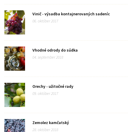
Vinič - výsadba kontajnerovaných sadeníc
06. október 2017
Vhodné odrody do súdka
04. september 2018
Orechy - užitočné rady
09. október 2017
Zemolez kamčatský
28. október 2018