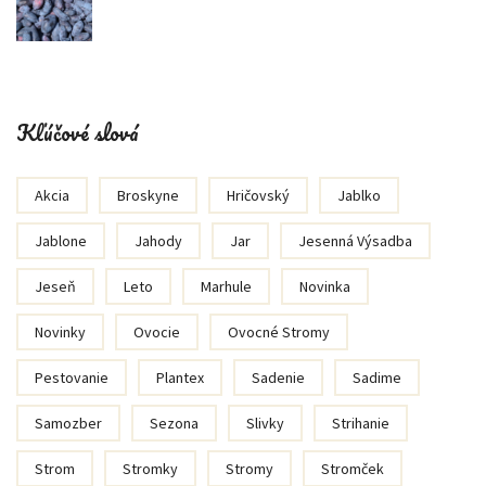
Kľúčové slová
Akcia
Broskyne
Hričovský
Jablko
Jablone
Jahody
Jar
Jesenná Výsadba
Jeseň
Leto
Marhule
Novinka
Novinky
Ovocie
Ovocné Stromy
Pestovanie
Plantex
Sadenie
Sadime
Samozber
Sezona
Slivky
Strihanie
Strom
Stromky
Stromy
Stromček