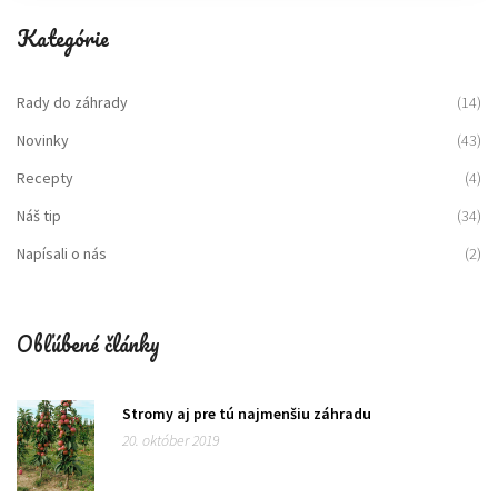
Kategórie
Rady do záhrady
(14)
Novinky
(43)
Recepty
(4)
Náš tip
(34)
Napísali o nás
(2)
Obľúbené články
Stromy aj pre tú najmenšiu záhradu
20. október 2019