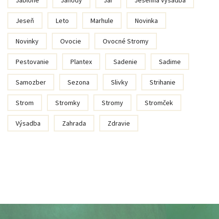
Jablone
Jahody
Jar
Jesenná Výsadba
Jeseň
Leto
Marhule
Novinka
Novinky
Ovocie
Ovocné Stromy
Pestovanie
Plantex
Sadenie
Sadime
Samozber
Sezona
Slivky
Strihanie
Strom
Stromky
Stromy
Stromček
Výsadba
Zahrada
Zdravie