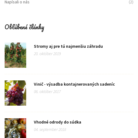
Napísali o nás
(2)
Obľúbené články
Stromy aj pre tú najmenšiu záhradu
20. október 2019
Vinič - výsadba kontajnerovaných sadeníc
06. október 2017
Vhodné odrody do súdka
04. september 2018