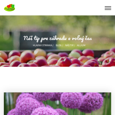
Náš tip pre záhradu a voľný čas
HLAVNÁ STRÁNKA
/
BLOG
/
NÁŠ TIP
/
ALLIUM