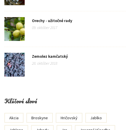
Orechy - užitočné rady
09. október 2017
Zemolez kamčatský
28. október 2018
Kľúčové slová
Akcia
Broskyne
Hričovský
Jablko