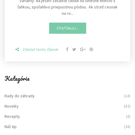
varianty. Na jeseň zasaďte cibule na slnečné miesto s
ľahkou, spoľahlivo priepustnou pôdou. Ak stratí cesnak
na ro...
ČÍTAŤ ĎALEJ...
Zdielať tento článok
Kategórie
Rady do záhrady
(14)
Novinky
(43)
Recepty
(4)
Náš tip
(34)