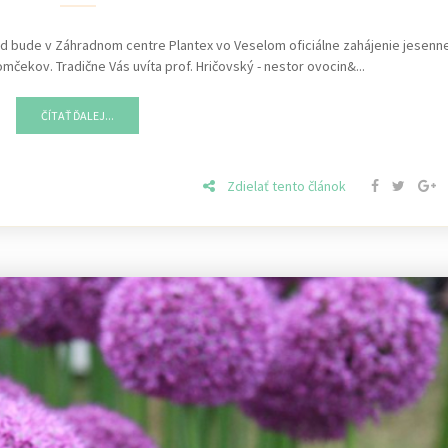
hod bude v Záhradnom centre Plantex vo Veselom oficiálne zahájenie jesenne
čekov. Tradične Vás uvíta prof. Hričovský - nestor ovocin&...
ČÍTAŤ ĎALEJ...
Zdielať tento článok