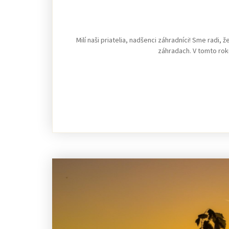
Milí naši priatelia, nadšenci záhradníci! Sme radi
záhradach. V tomto roku 