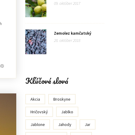
09. október 2017
ch
Zemolez kamčatský
28. október 2018
Kľúčové slová
Akcia
Broskyne
Hričovský
Jablko
Jablone
Jahody
Jar