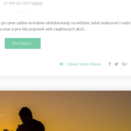
23. február 2023
admin
, že po zime začína to krásne obdobie kedy sa môžete začať realizovať v naši
sme si pre Vás pripravili veľa zaujímavých akcií...
ČÍTAŤ ĎALEJ...
Zdielať tento článok