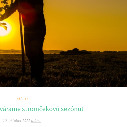
NÁŠ TIP
tvárame stromčekovú sezónu!
10. október 2022
admin