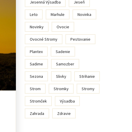
Jesenná Výsadba
Jeseň
Leto
Marhule
Novinka
Novinky
Ovocie
Ovocné Stromy
Pestovanie
Plantex
Sadenie
Sadime
Samozber
Sezona
Slivky
Strihanie
Strom
Stromky
Stromy
Stromček
Výsadba
Zahrada
Zdravie