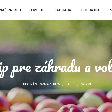
NÁŠ PRÍBEH
OVOCIE
ZÁHRADA
PREDAJNE
p pre záhradu a vo
HLAVNÁ STRÁNKA
/
BLOG
/
NÁŠ TIP
/
SADIME