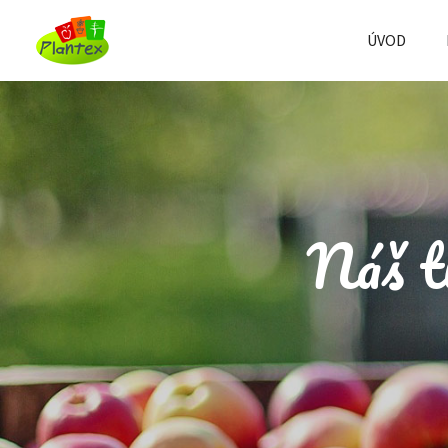
ÚVOD
Náš ti