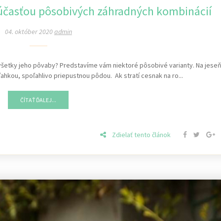
účasťou pôsobivých záhradných kombinácií
04. október 2020
admin
i všetky jeho pôvaby? Predstavíme vám niektoré pôsobivé varianty. Na jese
ľahkou, spoľahlivo priepustnou pôdou. Ak stratí cesnak na ro...
ČÍTAŤ ĎALEJ...
Zdielať tento článok