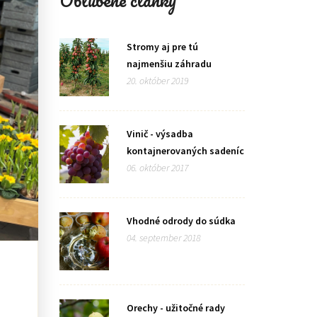
Obľúbené články
Stromy aj pre tú
najmenšiu záhradu
20. október 2019
Vinič - výsadba
kontajnerovaných sadeníc
06. október 2017
Vhodné odrody do súdka
04. september 2018
Orechy - užitočné rady