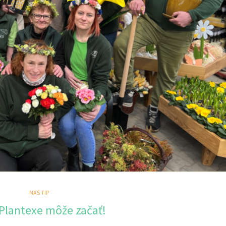
NÁŠ TIP
 Plantexe môže začať!