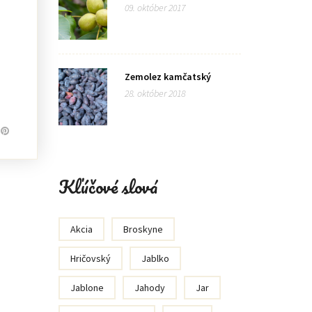
09. október 2017
Zemolez kamčatský
28. október 2018
Kľúčové slová
Akcia
Broskyne
Hričovský
Jablko
Jablone
Jahody
Jar