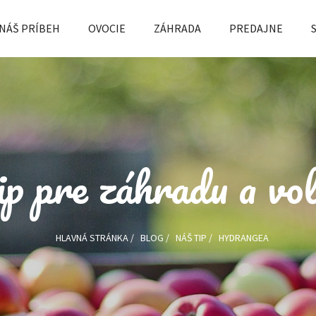
NÁŠ PRÍBEH
OVOCIE
ZÁHRADA
PREDAJNE
p pre záhradu a vo
HLAVNÁ STRÁNKA
/
BLOG
/
NÁŠ TIP
/
HYDRANGEA