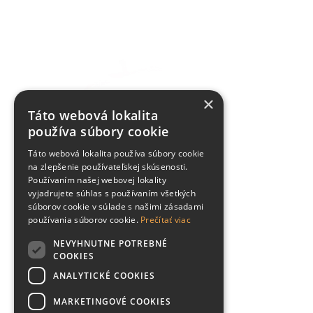
×
Táto webová lokalita
používa súbory cookie
Táto webová lokalita používa súbory cookie
na zlepšenie používateľskej skúsenosti.
Používaním našej webovej lokality
vyjadrujete súhlas s používaním všetkých
súborov cookie v súlade s našimi zásadami
používania súborov cookie.
Prečítať viac
NEVYHNUTNE POTREBNÉ
COOKIES
ANALYTICKÉ COOKIES
MARKETINGOVÉ COOKIES