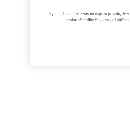
Myslím, že viacerí z vás mi dajú za pravdu, že
neskutočne dlhý čas, kedy už väčšina