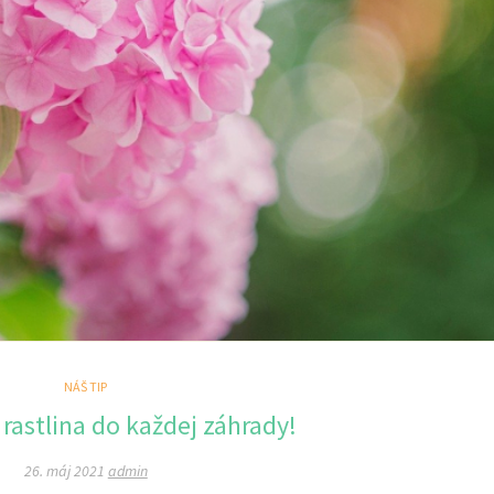
NÁŠ TIP
 rastlina do každej záhrady!
26. máj 2021
admin