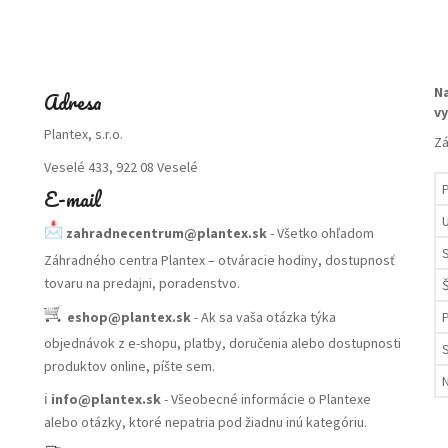
Na
Adresa
vy
Plantex, s.r.o.
Zá
Veselé 433, 922 08 Veselé
E-mail
zahradnecentrum@plantex.sk
- Všetko ohľadom
Záhradného centra Plantex – otváracie hodiny, dostupnosť
tovaru na predajni, poradenstvo.
Š
eshop@plantex.sk
- Ak sa vaša otázka týka
P
objednávok z e-shopu, platby, doručenia alebo dostupnosti
produktov online, píšte sem.
ℹ️
info@plantex.sk
- Všeobecné informácie o Plantexe
alebo otázky, ktoré nepatria pod žiadnu inú kategóriu.