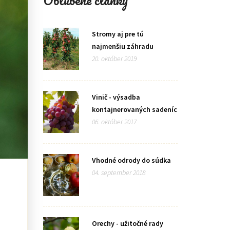
Obľúbené články
Stromy aj pre tú
najmenšiu záhradu
20. október 2019
Vinič - výsadba
kontajnerovaných sadeníc
06. október 2017
Vhodné odrody do súdka
04. september 2018
Orechy - užitočné rady