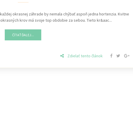
 v každej okrasnej záhrade by nemala chýbať aspoň jedna hortenzia. Kvitne
 okrasných krov má svoje top obdobie za sebou. Tieto kr&aac...
ČÍTAŤ ĎALEJ...
Zdielať tento článok