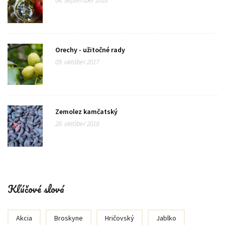
Orechy - užitočné rady
09. október 2017
Zemolez kamčatský
28. október 2018
Kľúčové slová
Akcia
Broskyne
Hričovský
Jablko