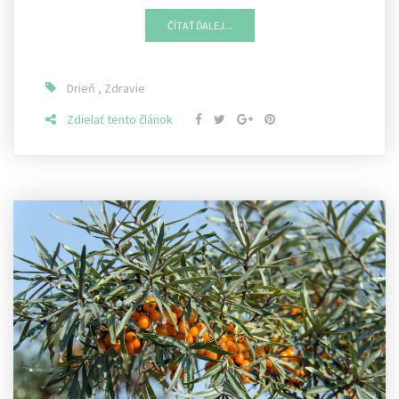
ČÍTAŤ ĎALEJ...
Drieň
,
Zdravie
Zdielať tento článok