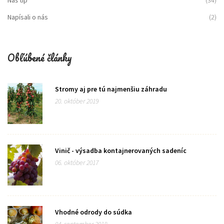
Napísali o nás
(2)
Obľúbené články
Stromy aj pre tú najmenšiu záhradu
20. október 2019
Vinič - výsadba kontajnerovaných sadeníc
06. október 2017
Vhodné odrody do súdka
04. september 2018