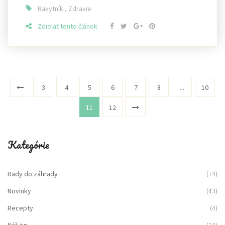
Rakytník
,
Zdravie
Zdielať tento článok
3
4
5
6
7
8
...
10
11
12
Kategórie
Rady do záhrady
(14)
Novinky
(43)
Recepty
(4)
Náš tip
(34)