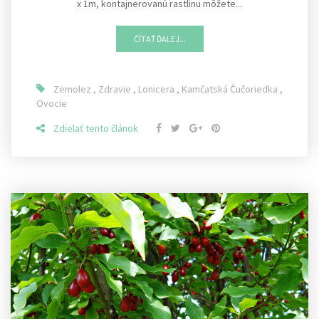
x 1m, kontajnerovanú rastlinu môžete...
ČÍTAŤ ĎALEJ...
Zemolez
,
Zdravie
,
Lonicera
,
Kamčatská Čučoriedka
,
Ovocie
Zdielať tento článok