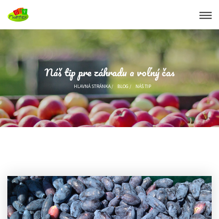
Náš tip pre záhradu a voľný čas
HLAVNÁ STRÁNKA
/
BLOG
/
NÁŠ TIP