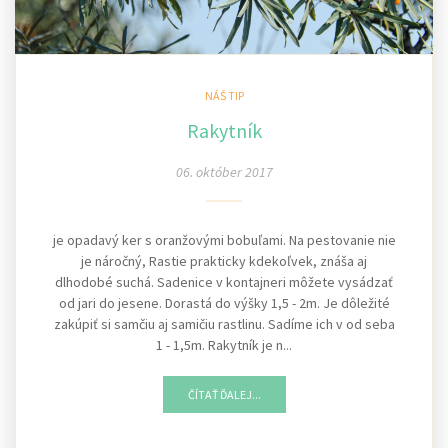
NÁŠ TIP
Rakytník
06. október 2017
je opadavý ker s oranžovými bobuľami. Na pestovanie nie
je náročný, Rastie prakticky kdekoľvek, znáša aj
dlhodobé suchá. Sadenice v kontajneri môžete vysádzať
od jari do jesene. Dorastá do výšky 1,5 - 2m. Je dôležité
zakúpiť si samčiu aj samičiu rastlinu. Sadíme ich v od seba
1 - 1,5m. Rakytník je n...
ČÍTAŤ ĎALEJ...