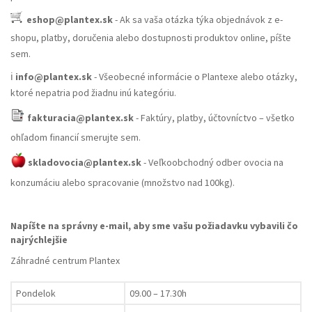
eshop@plantex.sk
- Ak sa vaša otázka týka objednávok z e-
shopu, platby, doručenia alebo dostupnosti produktov online, píšte
sem.
ℹ️
info@plantex.sk
- Všeobecné informácie o Plantexe alebo otázky,
ktoré nepatria pod žiadnu inú kategóriu.
fakturacia@plantex.sk
- Faktúry, platby, účtovníctvo – všetko
ohľadom financií smerujte sem.
skladovocia@plantex.sk
- Veľkoobchodný odber ovocia na
konzumáciu alebo spracovanie (množstvo nad 100kg).
Napíšte na správny e-mail, aby sme vašu požiadavku vybavili čo
najrýchlejšie
Záhradné centrum Plantex
Pondelok
09.00 – 17.30h