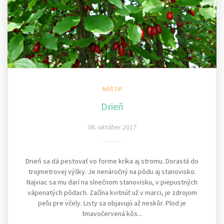
NÁŠ TIP
Drieň
06. október 2017
Drieň sa dá pestovať vo forme kríka aj stromu. Dorastá do
trojmetrovej výšky. Je nenáročný na pôdu aj stanovisko.
Najviac sa mu darí na slnečnom stanovisku, v piepustných
vápenatých pôdach. Začína kvitnúť už v marci, je zdrojom
peľu pre včely. Listy sa objavujú až neskôr. Plod je
tmavočervená kôs...