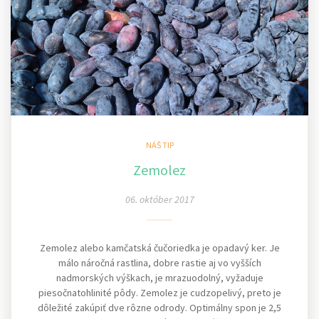
NÁŠ TIP
Zemolez
06. október 2017
Zemolez alebo kamčatská čučoriedka je opadavý ker. Je
málo náročná rastlina, dobre rastie aj vo vyšších
nadmorských výškach, je mrazuodolný, vyžaduje
piesočnatohlinité pôdy. Zemolez je cudzopelivý, preto je
dôležité zakúpiť dve rôzne odrody. Optimálny spon je 2,5