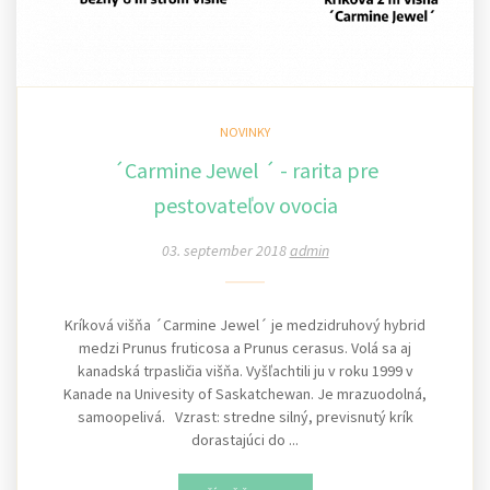
NOVINKY
´Carmine Jewel ´ - rarita pre
pestovateľov ovocia
03. september 2018
admin
Kríková višňa ´Carmine Jewel´ je medzidruhový hybrid
medzi Prunus fruticosa a Prunus cerasus. Volá sa aj
kanadská trpasličia višňa. Vyšľachtili ju v roku 1999 v
Kanade na Univesity of Saskatchewan. Je mrazuodolná,
samoopelivá. Vzrast: stredne silný, previsnutý krík
dorastajúci do ...