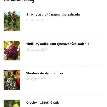
Stromy aj pre tú najmenšiu záhradu
20. október 2019
Vinič - výsadba kontajnerovaných sadeníc
06. október 2017
Vhodné odrody do súdka
04. september 2018
Orechy - užitočné rady