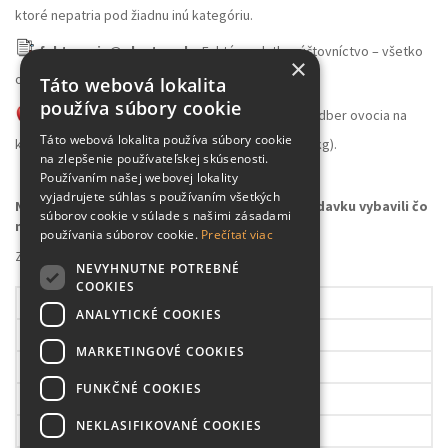
ktoré nepatria pod žiadnu inú kategóriu.
fakturacia@plantex.sk
- Faktúry, platby, účtovníctvo – všetko
×
ohľadom financií smerujte sem.
Táto webová lokalita
používa súbory cookie
skladovocia@plantex.sk
- Veľkoobchodný odber ovocia na
Táto webová lokalita používa súbory cookie
konzumáciu alebo spracovanie (množstvo nad 100kg).
na zlepšenie používateľskej skúsenosti.
Používaním našej webovej lokality
vyjadrujete súhlas s používaním všetkých
Napíšte na správny e-mail, aby sme vašu požiadavku vybavili čo
súborov cookie v súlade s našimi zásadami
najrýchlejšie
používania súborov cookie.
Prečítať viac
Záhradné centrum Plantex
NEVYHNUTNE POTREBNÉ
COOKIES
Pondelok
09.00 – 17.30h
ANALYTICKÉ COOKIES
Utorok
09.00 – 17.30h
MARKETINGOVÉ COOKIES
Streda
09.00 – 17.30h
FUNKČNÉ COOKIES
Štvrtok
09.00 – 17.30h
NEKLASIFIKOVANÉ COOKIES
Piatok
08.00 – 17.30h