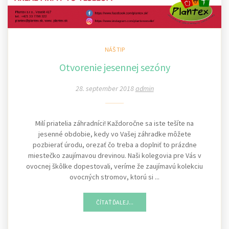
NÁŠ TIP
Otvorenie jesennej sezóny
28. september 2018
admin
Milí priatelia záhradníci! Každoročne sa iste tešíte na
jesenné obdobie, kedy vo Vašej záhradke môžete
pozbierať úrodu, orezať čo treba a doplniť to prázdne
miestečko zaujímavou drevinou. Naši kolegovia pre Vás v
ovocnej škôlke dopestovali, veríme že zaujímavú kolekciu
ovocných stromov, ktorú si ...
ČÍTAŤ ĎALEJ...