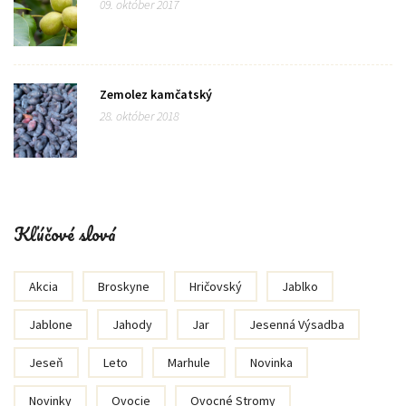
09. október 2017
Zemolez kamčatský
28. október 2018
Kľúčové slová
Akcia
Broskyne
Hričovský
Jablko
Jablone
Jahody
Jar
Jesenná Výsadba
Jeseň
Leto
Marhule
Novinka
Novinky
Ovocie
Ovocné Stromy