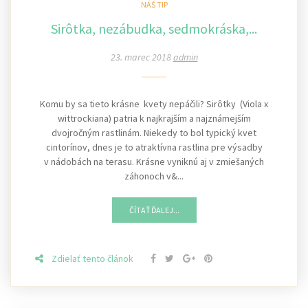
NÁŠ TIP
Sirôtka, nezábudka, sedmokráska,...
23. marec 2018
admin
Komu by sa tieto krásne kvety nepáčili? Sirôtky (Viola x
wittrockiana) patria k najkrajším a najznámejším
dvojročným rastlinám. Niekedy to bol typický kvet
cintorínov, dnes je to atraktívna rastlina pre výsadby
v nádobách na terasu. Krásne vyniknú aj v zmiešaných
záhonoch v&...
ČÍTAŤ ĎALEJ...
Zdielať tento článok