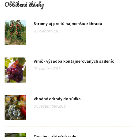
Obľúbené články
Stromy aj pre tú najmenšiu záhradu
20. október 2019
Vinič - výsadba kontajnerovaných sadeníc
06. október 2017
Vhodné odrody do súdka
04. september 2018
Orechy - užitočné rady