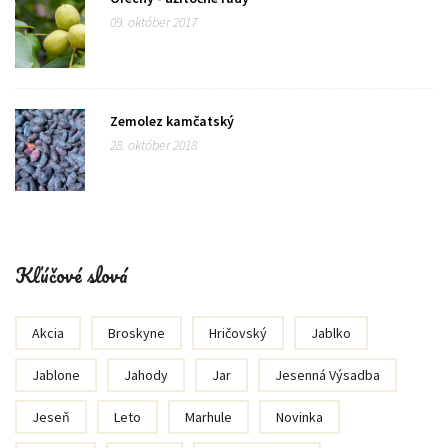
09. október 2017
Zemolez kamčatský
28. október 2018
Kľúčové slová
Akcia
Broskyne
Hričovský
Jablko
Jablone
Jahody
Jar
Jesenná Výsadba
Jeseň
Leto
Marhule
Novinka