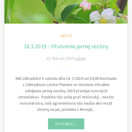
NÁŠ TIP
16.3.2019 - Otvorenie jarnej sezóny
22. február 2019
admin
Milí záhradníci! V sobotu dňa 16. 3.2019 od 10,00 hod bude
v Záhradnom centre Plantex vo Veselom oficiálne
zahájenie jarnej sezóny 2019 predaja ovocných
stromčekov. Tradične Vás uvíta prof. Hričovský - nestor
ovocinárstva, naši agronómovia Vás naučia ako rezať
stromy na jar, priatelia z Novej&...
ČÍTAŤ ĎALEJ...