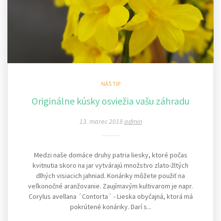
NÁŠ TIP
Originálne kúsky osviežia vašu záhradu
13. marec 2018
admin
Medzi naše domáce druhy patria liesky, ktoré počas
kvitnutia skoro na jar vytvárajú množstvo zlato-žltých
dlhých visiacich jahniad. Konáriky môžete použiť na
veľkonočné aranžovanie. Zaujímavým kultivarom je napr.
Corylus avellana ´Contorta´ - Lieska obyčajná, ktorá má
pokrútené konáriky. Darí s...