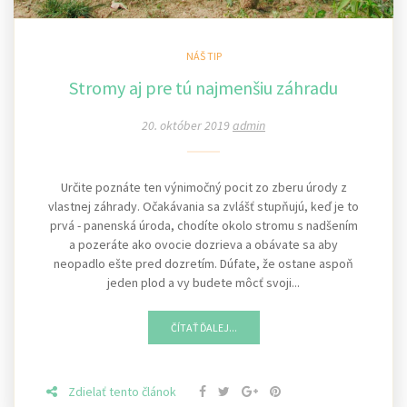
NÁŠ TIP
Stromy aj pre tú najmenšiu záhradu
20. október 2019
admin
Určite poznáte ten výnimočný pocit zo zberu úrody z
vlastnej záhrady. Očakávania sa zvlášť stupňujú, keď je to
prvá - panenská úroda, chodíte okolo stromu s nadšením
a pozeráte ako ovocie dozrieva a obávate sa aby
neopadlo ešte pred dozretím. Dúfate, že ostane aspoň
jeden plod a vy budete môcť svoji...
ČÍTAŤ ĎALEJ...
Zdielať tento článok