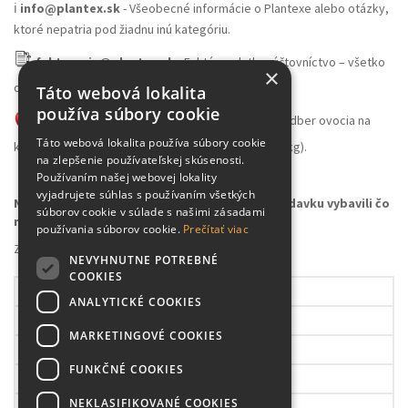
ℹ️
info@plantex.sk
- Všeobecné informácie o Plantexe alebo otázky,
ktoré nepatria pod žiadnu inú kategóriu.
fakturacia@plantex.sk
- Faktúry, platby, účtovníctvo – všetko
×
ohľadom financií smerujte sem.
Táto webová lokalita
používa súbory cookie
skladovocia@plantex.sk
- Veľkoobchodný odber ovocia na
Táto webová lokalita používa súbory cookie
konzumáciu alebo spracovanie (množstvo nad 100kg).
na zlepšenie používateľskej skúsenosti.
Používaním našej webovej lokality
vyjadrujete súhlas s používaním všetkých
Napíšte na správny e-mail, aby sme vašu požiadavku vybavili čo
súborov cookie v súlade s našimi zásadami
najrýchlejšie
používania súborov cookie.
Prečítať viac
Záhradné centrum Plantex
NEVYHNUTNE POTREBNÉ
COOKIES
Pondelok
09.00 – 17.30h
ANALYTICKÉ COOKIES
Utorok
09.00 – 17.30h
MARKETINGOVÉ COOKIES
Streda
09.00 – 17.30h
FUNKČNÉ COOKIES
Štvrtok
09.00 – 17.30h
NEKLASIFIKOVANÉ COOKIES