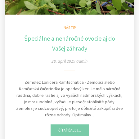
NÁŠ TIP
Špeciálne a nenáročné ovocie aj do
Vašej záhrady
28. apríl 2019
admin
Zemolez Lonicera Kamtschatica - Zemolez alebo
Kamčatská čučoriedka je opadavý ker. Je málo náročná
rastlina, dobre rastie aj vo vyšších nadmorských výškach,
je mrazuodolná, vyžaduje piesočnatohlinité pôdy.
Zemolez je cudzoopelivý, preto je dôležité zakúpiť si dve
rôzne odrody. Optimálny...
ČÍTAŤ ĎALEJ...