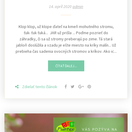
14. apríl 2020
admin
Klop klop, už klope ďateľ na kmeň mohutného stromu,
ťuk- ťuk ťuká... JAR už prišla ... Poďme pozrieť do
záhradky, či sa už stromy preberajú po zime. Tá stará
jabloň doslúžila a vzadu je ešte miesto na kríky malín... Už
prebieha čas sadenia ovocných stromov a kríkov. Ako ic...
ČÍTAŤ ĎALEJ...
Zdielať tento článok