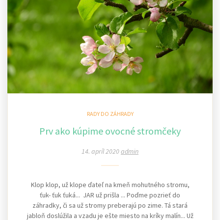
RADY DO ZÁHRADY
Prv ako kúpime ovocné stromčeky
14. apríl 2020
admin
Klop klop, už klope ďateľ na kmeň mohutného stromu,
ťuk- ťuk ťuká... JAR už prišla ... Poďme pozrieť do
záhradky, či sa už stromy preberajú po zime. Tá stará
jabloň doslúžila a vzadu je ešte miesto na kríky malín... Už