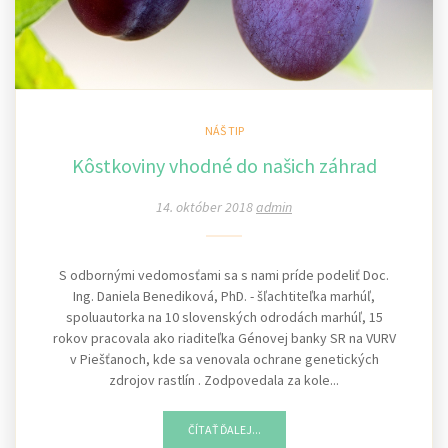
NÁŠ TIP
Kôstkoviny vhodné do našich záhrad
14. október 2018
admin
S odbornými vedomosťami sa s nami príde podeliť Doc.
Ing. Daniela Benediková, PhD. - šľachtiteľka marhúľ,
spoluautorka na 10 slovenských odrodách marhúľ, 15
rokov pracovala ako riaditeľka Génovej banky SR na VURV
v Piešťanoch, kde sa venovala ochrane genetických
zdrojov rastlín . Zodpovedala za kole...
ČÍTAŤ ĎALEJ...