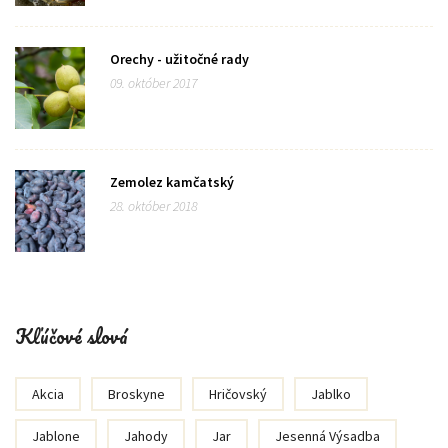
Orechy - užitočné rady
09. október 2017
Zemolez kamčatský
28. október 2018
Kľúčové slová
Akcia
Broskyne
Hričovský
Jablko
Jablone
Jahody
Jar
Jesenná Výsadba