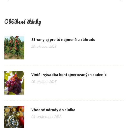
Obľúbené články
Stromy aj pre tú najmenšiu záhradu
20. október 2019
Vinič - výsadba kontajnerovaných sadeníc
06. október 2017
Vhodné odrody do súdka
04. september 2018