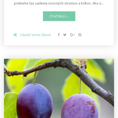
prebieha čas sadenia ovocných stromov a kríkov. Ako ic...
ČÍTAŤ ĎALEJ...
Zdielať tento článok