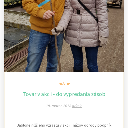
NÁŠ TIP
Tovar v akcii - do vypredania zásob
19. marec 2018
admin
Jablone nižšieho vzrastu v akcii názov odrody podpník