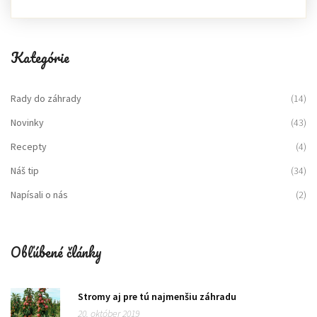
Kategórie
Rady do záhrady
(14)
Novinky
(43)
Recepty
(4)
Náš tip
(34)
Napísali o nás
(2)
Obľúbené články
Stromy aj pre tú najmenšiu záhradu
20. október 2019