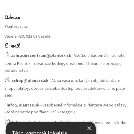
Adresa
Plantex, s.r.o.
Veselé 433, 922 08 Veselé
E-mail
zahradnecentrum@plantex.sk
- Všetko ohľadom Záhradného
centra Plantex – otváracie hodiny, dostupnosť tovaru na predajni,
poradenstvo.
eshop@plantex.sk
- Ak sa vaša otázka týka objednávok z e-
shopu, platby, doručenia alebo dostupnosti produktov online, píšte
sem.
ℹ️
info@plantex.sk
- Všeobecné informácie o Plantexe alebo otázky,
ktoré nepatria pod žiadnu inú kategóriu.
fakturacia@plantex.sk
- Faktúry, platby, účtovníctvo – všetko
×
ohľadom financií smerujte sem.
Táto webová lokalita