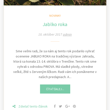
NOVINKY
Jablko roka
18. október 2017
admin
Sme veľmi radi, že sa nám aj tento rok podarilo vyhrať
ocenenie JABLKO ROKA na tradičnej výstave Jahrada,
ktorá sa konala 13.-14. októbra v Trenčíne. Tento rok sme
vyhrali s odrodou PINOVA. Má sladké plody, stredne
veľké, žlté s červeným líčkom. Radi vám ich ponúkneme v
našich predajniach. A...
ČÍTAŤ ĎALEJ...
Zdielať tento článok