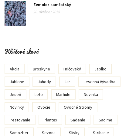
Zemolez kamčatský
28. október 2018
Kľúčové slová
Akcia
Broskyne
Hričovský
Jablko
Jablone
Jahody
Jar
Jesenná Výsadba
Jeseň
Leto
Marhule
Novinka
Novinky
Ovocie
Ovocné Stromy
Pestovanie
Plantex
Sadenie
Sadime
Samozber
Sezona
Slivky
Strihanie