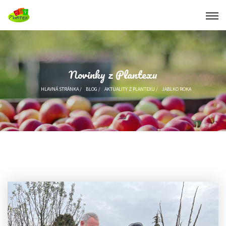
Novinky z Plantexu
HLAVNÁ STRÁNKA
/
BLOG
/
AKTUALITY Z PLANTEXU
/
JABLKO ROKA