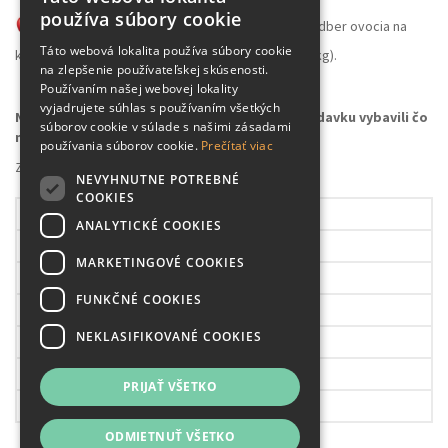
používa súbory cookie
skladovocia@plantex.sk
- Veľkoobchodný odber ovocia na
Táto webová lokalita používa súbory cookie
konzumáciu alebo spracovanie (množstvo nad 100kg).
na zlepšenie používateľskej skúsenosti.
Používaním našej webovej lokality
vyjadrujete súhlas s používaním všetkých
Napíšte na správny e-mail, aby sme vašu požiadavku vybavili čo
súborov cookie v súlade s našimi zásadami
najrýchlejšie
používania súborov cookie.
Prečítať viac
Záhradné centrum Plantex
NEVYHNUTNE POTREBNÉ
COOKIES
Pondelok
09.00 – 17.30h
ANALYTICKÉ COOKIES
Utorok
09.00 – 17.30h
MARKETINGOVÉ COOKIES
Streda
09.00 – 17.30h
FUNKČNÉ COOKIES
Štvrtok
09.00 – 17.30h
NEKLASIFIKOVANÉ COOKIES
Piatok
08.00 – 17.30h
Sobota
08.00 – 17.30h
PRIJAŤ VŠETKO
Nedeľa
ZATVORENÉ!
ODMIETNUŤ VŠETKO