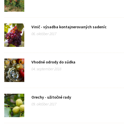
Vinič - výsadba kontajnerovaných sadeníc
06. október 2017
Vhodné odrody do súdka
04. september 2018
Orechy - užitočné rady
09. október 2017