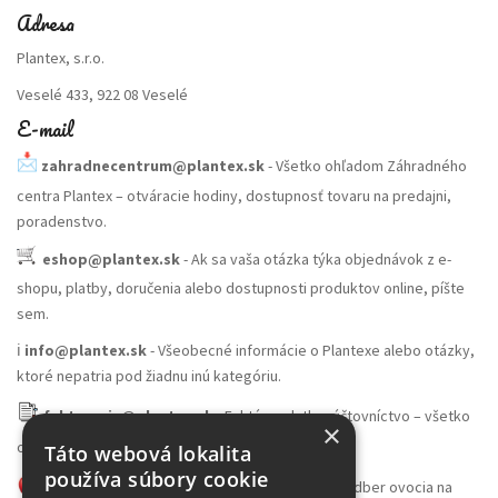
Adresa
Plantex, s.r.o.
Veselé 433, 922 08 Veselé
E-mail
zahradnecentrum@plantex.sk
- Všetko ohľadom Záhradného
centra Plantex – otváracie hodiny, dostupnosť tovaru na predajni,
poradenstvo.
eshop@plantex.sk
- Ak sa vaša otázka týka objednávok z e-
shopu, platby, doručenia alebo dostupnosti produktov online, píšte
sem.
ℹ️
info@plantex.sk
- Všeobecné informácie o Plantexe alebo otázky,
ktoré nepatria pod žiadnu inú kategóriu.
fakturacia@plantex.sk
- Faktúry, platby, účtovníctvo – všetko
×
ohľadom financií smerujte sem.
Táto webová lokalita
používa súbory cookie
skladovocia@plantex.sk
- Veľkoobchodný odber ovocia na