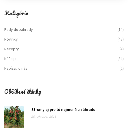
Kategórie
Rady do záhrady
(14)
Novinky
(43)
Recepty
(4)
Náš tip
(34)
Napísali o nás
(2)
Obľúbené články
Stromy aj pre tú najmenšiu záhradu
20. október 2019