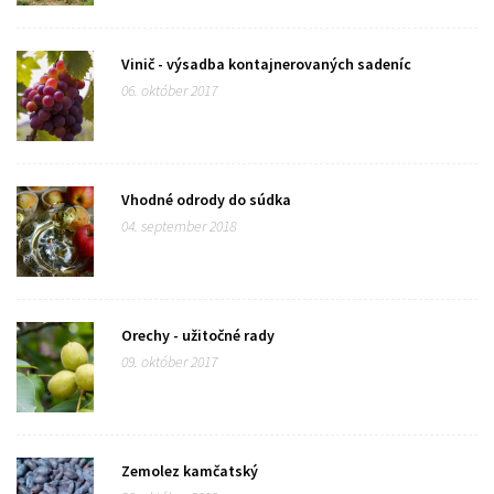
Vinič - výsadba kontajnerovaných sadeníc
06. október 2017
Vhodné odrody do súdka
04. september 2018
Orechy - užitočné rady
09. október 2017
Zemolez kamčatský