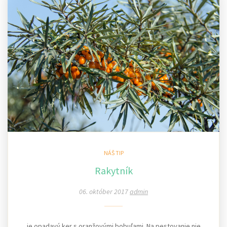
NÁŠ TIP
Rakytník
06. október 2017
admin
je opadavý ker s oranžovými bobuľami. Na pestovanie nie