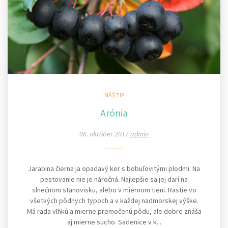
NÁŠ TIP
Arónia
06. október 2017
admin
Jarabina čierna ja opadavý ker s bobuľovitými plodmi. Na
pestovanie nie je náročná. Najlepšie sa jej darí na
slnečnom stanovisku, alebo v miernom tieni. Rastie vo
všetkých pôdnych typoch a v každej nadmorskej výške.
Má rada vlhkú a mierne premočenú pôdu, ale dobre znáša
aj mierne sucho. Sadenice v k...