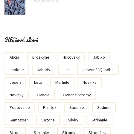
28. október 2018
Kľúčové slová
Akcia
Broskyne
Hričovský
Jablko
Jablone
Jahody
Jar
Jesenná Výsadba
Jeseň
Leto
Marhule
Novinka
Novinky
Ovocie
Ovocné Stromy
Pestovanie
Plantex
Sadenie
Sadime
Samozber
Sezona
Slivky
Strihanie
Strom
Stromky
Stromy
Stromček