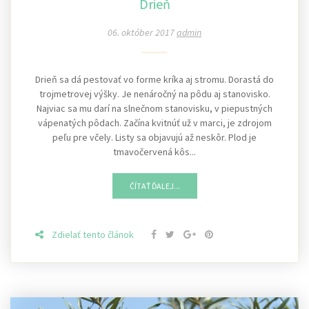
Drieň
06. október 2017
admin
Drieň sa dá pestovať vo forme kríka aj stromu. Dorastá do
trojmetrovej výšky. Je nenáročný na pôdu aj stanovisko.
Najviac sa mu darí na slnečnom stanovisku, v piepustných
vápenatých pôdach. Začína kvitnúť už v marci, je zdrojom
peľu pre včely. Listy sa objavujú až neskôr. Plod je
tmavočervená kôs...
ČÍTAŤ ĎALEJ...
Zdielať tento článok