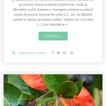
je náročný, Rastie prakticky kdekoľvek, znáša aj
dlhodobé suchá. Sadenice v kontajneri môžete vysádzať
od jari do jesene. Dorastá do výšky 1,5 - 2m. Je dôležité
zakúpiť si samčiu aj samičiu rastlinu. Sadíme ich v od seba
1 - 1,5m. Rakytník je n...
ČÍTAŤ ĎALEJ...
Zdielať tento článok