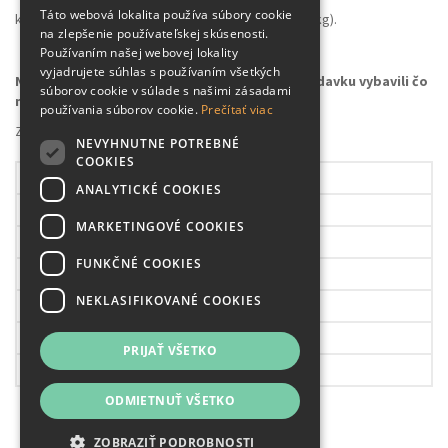
Táto webová lokalita používa súbory cookie
konzumáciu alebo spracovanie (množstvo nad 100kg).
na zlepšenie používateľskej skúsenosti.
Používaním našej webovej lokality
vyjadrujete súhlas s používaním všetkých
Napíšte na správny e-mail, aby sme vašu požiadavku vybavili čo
súborov cookie v súlade s našimi zásadami
najrýchlejšie
používania súborov cookie.
Prečítať viac
Záhradné centrum Plantex
NEVYHNUTNE POTREBNÉ
COOKIES
Pondelok
09.00 – 17.30h
ANALYTICKÉ COOKIES
Utorok
09.00 – 17.30h
MARKETINGOVÉ COOKIES
Streda
09.00 – 17.30h
FUNKČNÉ COOKIES
Štvrtok
09.00 – 17.30h
NEKLASIFIKOVANÉ COOKIES
Piatok
08.00 – 17.30h
Sobota
08.00 – 17.30h
PRIJAŤ VŠETKO
Nedeľa
ZATVORENÉ!
ODMIETNUŤ VŠETKO
ZOBRAZIŤ PODROBNOSTI