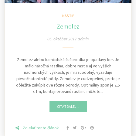
NÁŠ TIP
Zemolez
06. október 2017
admin
Zemolez alebo kamčatská čučoriedka je opadavý ker. Je
málo náročná rastlina, dobre rastie aj vo vyšších
nadmorských výškach, je mrazuodolný, vyžaduje
piesočnatohlinité pôdy. Zemolez je cudzopelivý, preto je
dôležité zakúpiť dve rôzne odrody. Optimálny spon je 2,5
x 1m, kontajnerovanú rastlinu môžete...
ČÍTAŤ ĎALEJ...
Zdielať tento článok