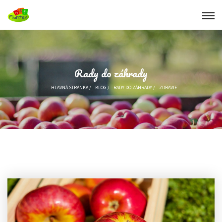
Rady do záhrady
HLAVNÁ STRÁNKA
/
BLOG
/
RADY DO ZÁHRADY
/
ZDRAVIE