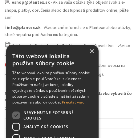
eshop@plantex.sk
- Ak sa vaša otázka týka objednávok z e-
shopu, platby, doručenia alebo dostupnosti produktov online, píšte
sem.
ℹ️
info@plantex.sk
- Všeobecné informácie o Plantexe alebo otázky,
ktoré nepatria pod žiadnu inú kategóriu.
fakturacia@plantex.sk
- Faktúry, platby, účtovníctvo – všetko
×
ohľadom financií smerujte sem.
Táto webová lokalita
používa súbory cookie
skladovocia@plantex.sk
- Veľkoobchodný odber ovocia na
Táto webová lokalita používa súbory cookie
konzumáciu alebo spracovanie (množstvo nad 100kg).
na zlepšenie používateľskej skúsenosti.
Používaním našej webovej lokality
vyjadrujete súhlas s používaním všetkých
Napíšte na správny e-mail, aby sme vašu požiadavku vybavili čo
súborov cookie v súlade s našimi zásadami
najrýchlejšie
používania súborov cookie.
Prečítať viac
Záhradné centrum Plantex
NEVYHNUTNE POTREBNÉ
COOKIES
Pondelok
09.00 – 17.30h
ANALYTICKÉ COOKIES
Utorok
09.00 – 17.30h