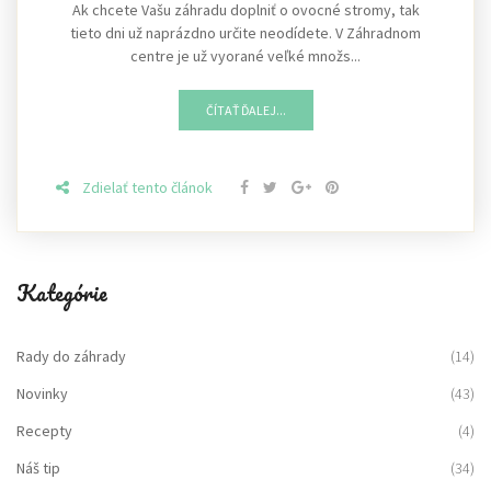
Ak chcete Vašu záhradu doplniť o ovocné stromy, tak
tieto dni už naprázdno určite neodídete. V Záhradnom
centre je už vyorané veľké množs...
ČÍTAŤ ĎALEJ...
Zdielať tento článok
Kategórie
Rady do záhrady
(14)
Novinky
(43)
Recepty
(4)
Náš tip
(34)