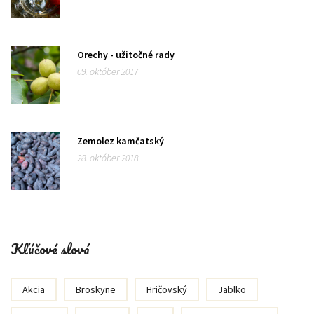
Orechy - užitočné rady
09. október 2017
Zemolez kamčatský
28. október 2018
Kľúčové slová
Akcia
Broskyne
Hričovský
Jablko