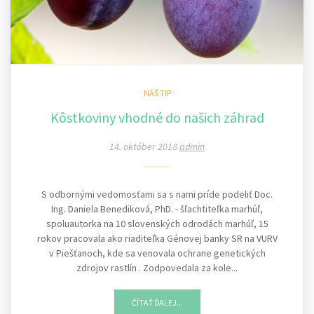
NÁŠ TIP
Kôstkoviny vhodné do našich záhrad
14. október 2018
admin
S odbornými vedomosťami sa s nami príde podeliť Doc.
Ing. Daniela Benediková, PhD. - šľachtiteľka marhúľ,
spoluautorka na 10 slovenských odrodách marhúľ, 15
rokov pracovala ako riaditeľka Génovej banky SR na VURV
v Piešťanoch, kde sa venovala ochrane genetických
zdrojov rastlín . Zodpovedala za kole...
ČÍTAŤ ĎALEJ...