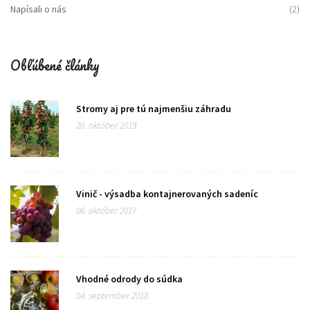
Napísali o nás
(2)
Obľúbené články
Stromy aj pre tú najmenšiu záhradu
20. október 2019
Vinič - výsadba kontajnerovaných sadeníc
06. október 2017
Vhodné odrody do súdka
04. september 2018