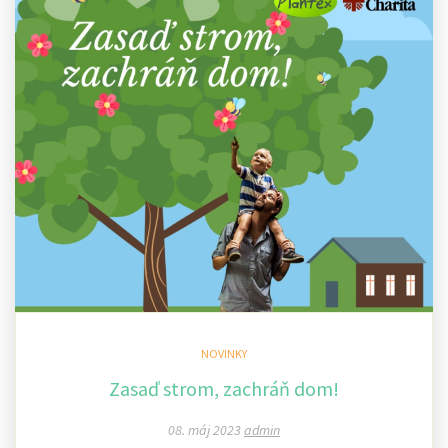
NOVINKY
Zasaď strom, zachráň dom!
08. máj 2023
admin