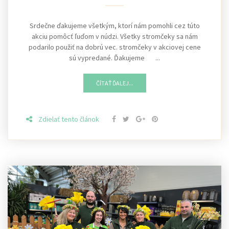
Srdečne ďakujeme všetkým, ktorí nám pomohli cez túto
akciu pomôcť ľuďom v núdzi. Všetky stromčeky sa nám
podarilo použiť na dobrú vec. stromčeky v akciovej cene
sú vypredané. Ďakujeme ...
ČÍTAŤ ĎALEJ...
Zdielať tento článok